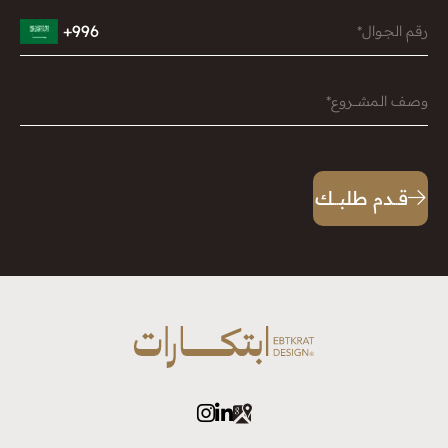
996+
رقـم الجــوال*
وصـف الـمشــــروع*
قــدم طلبـــك