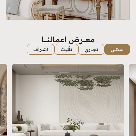
معــــرض اعمـالنـــــا
سكنـــي
تجــــاري
تأثيـــث
اشـــراف