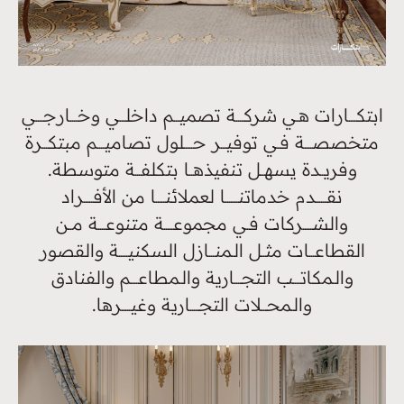
ابتكــــارات هـي شركــــة تصميـــم داخلـــي وخــــارجــــي
متخصصــــة فـي توفيـــر حـــــلول تصاميــــم مبتكـــرة
وفريــدة يسهــل تنفيذهــا بتكلفـــة متوسطة.
نقــــــدم خدماتنـــــــا لعملائنـــــا من الأفـــــراد
والشـــــركات فـي مجموعـــــة متنوعــــة مــن
القطاعـــات مثــل الـمنـــازل السكنيـــــة والقصور
والـمكاتــــب التجــــارية والـمطاعــــم والفنادق
والـمحـــلات التجـــــارية وغيـــــرها.