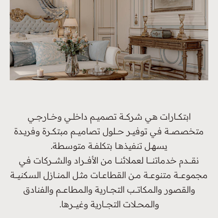
ابتكــــارات هـي شركــــة تصميـــم داخلـــي وخــــارجــــي
متخصصــــة فـي توفيـــر حـــــلول تصاميــــم مبتكـــرة وفريــدة
يسهــل تنفيذهــا بتكلفـــة متوسطة.
نقــــــدم خدماتنـــــــا لعملائنـــــا من الأفـــــراد والشـــــركات فـي
مجموعـــــة متنوعــــة مــن القطاعـــات مثــل الـمنـــازل السكنيـــــة
والقصور والـمكاتــــب التجــــارية والـمطاعــــم والفنادق
والـمحـــلات التجـــــارية وغيـــــرها.