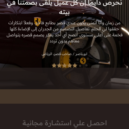
نحرص دايمًا إن كل عميل يلقى بصمتنا في
بيته
ت
كا
ر
لي
من زمان وأنا أتمنى يكون عندي قصر بطابع فاخر، وفعلاً ابتكارات
حققوا لي الحلم. تفاصيل التصميم من الجدران إلى الإضاءة كلها
فخمة على أعلى مستوى. أنصح أي أحد يفكر يصمم قصره يتواصل
معاهم بدون تردد
ابو ناصر / صاحب قصر، الرياض
احصــل علي استشــارة مجانيـة