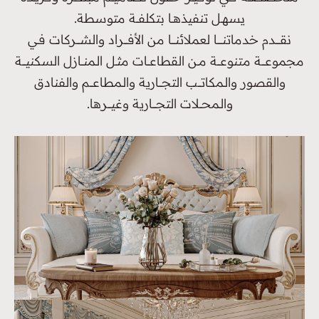
يسهــل تنفيذهــا بتكلفـــة متوسطة.
نقــــــدم خدماتنـــــــا لعملائنـــــا من الأفـــــراد والشـــــركات فـي
مجموعـــــة متنوعــــة مــن القطاعـــات مثــل الـمنـــازل السكنيـــــة
والقصور والـمكاتــــب التجــــارية والـمطاعــــم والفنادق
والـمحـــلات التجـــــارية وغيـــــرها.