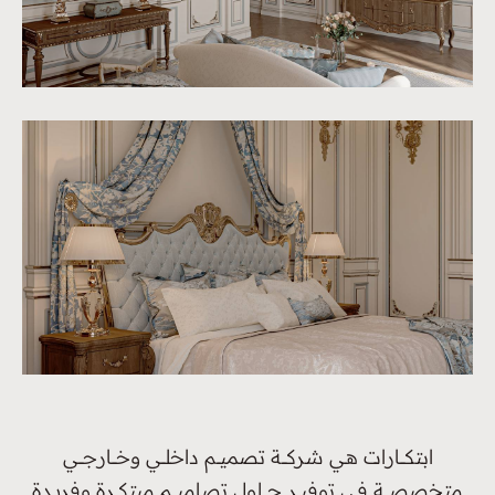
ابتكــــارات هـي شركــــة تصميـــم داخلـــي وخــــارجــــي
متخصصــــة فـي توفيـــر حـــــلول تصاميــــم مبتكـــرة وفريــدة