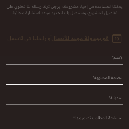
يمكننا المساعدة في إحياء مشروعك. يرجى ترك رسالة لنا تحتوي على
تفاصيل المشروع، وسنتصل بك لتحديد موعد استشارة مجانية.
قم بجدولــة موعـد للأتصـال
أو راسلنــا في الاسفـل
الإســـم*
الخدمــة الـمطلوبــة*
المدينــــة*
المساحــة الـمطلوب تصميمـهـــا*